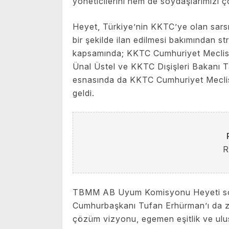
yoneticilerini hem de soydaşlarımızı ço
Heyet, Türkiye’nin KKTC’ye olan sars
bir şekilde ilan edilmesi bakımından stra
kapsamında; KKTC Cumhuriyet Meclisi
Ünal Üstel ve KKTC Dışişleri Bakanı Ta
esnasında da KKTC Cumhuriyet Meclisi 
geldi.
R
TBMM AB Uyum Komisyonu Heyeti son
Cumhurbaşkanı Tufan Erhürman’ı da ziy
çözüm vizyonu, egemen eşitlik ve ulus