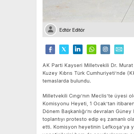
Edtör Editör
AK Parti Kayseri Milletvekili Dr. Murat
Kuzey Kıbrıs Türk Cumhuriyeti’nde (
temaslarda bulundu.
Milletvekili Cıngı’nın Meclis’te üyes
Komisyonu Heyeti, 1 Ocak’tan itibaren
Dönem Başkanlığı’nı devralan Güney K
toplantıyı protesto edip eş zamanlı ol
etti. Komisyon heyetinin Lefkoşa’ya 