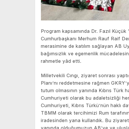
Program kapsamında Dr. Fazıl Küçük 
Cumhurbaşkanı Merhum Rauf Raif Den
merasimine de katılım sağlayan AB Uy
bağımsızlık ve egemenlik mücadelesin
rahmetle yâd etti.
Milletvekili Cıngı, ziyaret sonrası yap
Planı’nı reddetmesine rağmen GKRY’yi
tutum olmasının yanında Kıbrıs Türk ha
Cumhuriyeti olarak bu adaletsizliği her
Cumhuriyeti, Kıbrıs Türkü’nün haklı d
TBMM olarak tercihimizi Rum tarafını
iradesinden yana kullandık. Bu ziyaret
yanında olduğumuzun AB’ye ve uluslar