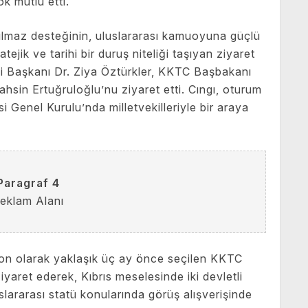
k mutlu etti.
ılmaz desteğinin, uluslararası kamuoyuna güçlü
tejik ve tarihi bir duruş niteliği taşıyan ziyaret
 Başkanı Dr. Ziya Öztürkler, KKTC Başbakanı
hsin Ertuğruloğlu’nu ziyaret etti. Cıngı, oturum
Genel Kurulu’nda milletvekilleriyle bir araya
Paragraf 4
eklam Alanı
 olarak yaklaşık üç ay önce seçilen KKTC
aret ederek, Kıbrıs meselesinde iki devletli
lararası statü konularında görüş alışverişinde