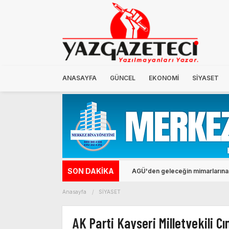
ANASAYFA
GÜNCEL
EKONOMİ
SİYASET
SON DAKİKA
Kayserispor Başkanı Ali Çamlı: Ya
Anasayfa
SİYASET
AK Parti Kayseri Milletvekili Cı