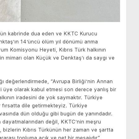
‘ün kabrinde dua eden ve KKTC Kurucu
ktaş’ın 14’üncü ölüm yıl dönümü anma
um Komisyonu Heyeti, Kıbrıs Türk halkının
in mimarı olan Küçük ve Denktaş’ı da saygı ve
tığı değerlendirmede, “Avrupa Birliği’nin Annan
 üye olarak kabul etmesi son derece yanlış bir
lkının iradesini de yok saymaktır. Türkiye
 fırsatta dile getirmekteyiz. Türkiye
avasında dün olduğu gibi bugün de yanındadır.
n dayatmalarından değil, KKTC’nin meşru
, bizlerin Kıbrıs Türkünün her zaman ve şartta
arası topluma açık ve net bir mesajıdır”