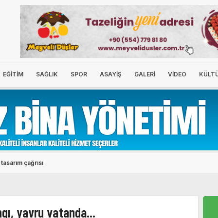
EĞİTİM
SAĞLIK
SPOR
ASAYİŞ
GALERİ
VİDEO
KÜLT
sak kalktı, hayırlı olsun
ngı, yavru vatanda...