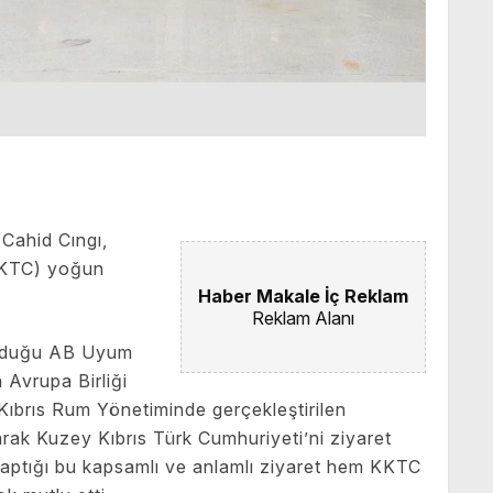
 Cahid Cıngı,
KKTC) yoğun
Haber Makale İç Reklam
Reklam Alanı
i olduğu AB Uyum
 Avrupa Birliği
ıbrıs Rum Yönetiminde gerçekleştirilen
arak Kuzey Kıbrıs Türk Cumhuriyeti’ni ziyaret
yaptığı bu kapsamlı ve anlamlı ziyaret hem KKTC