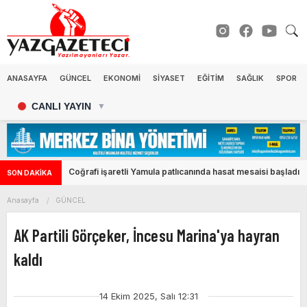
ANASAYFA
GÜNCEL
EKONOMİ
SİYASET
EĞİTİM
SAĞLIK
SPOR
CANLI YAYIN
▼
Coğrafi işaretli Yamula patlıcanında hasat mesaisi başladı
SON DAKİKA
Anasayfa
GÜNCEL
AK Partili Görçeker, İncesu Marina'ya hayran
kaldı
14 Ekim 2025, Salı 12:31