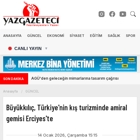
ANASAYFA
GÜNCEL
EKONOMİ
SİYASET
EĞİTİM
SAĞLIK
SPOR
CANLI YAYIN
▼
AGÜ'den geleceğin mimarlarına tasarım çağrısı
SON DAKİKA
Anasayfa
GÜNCEL
Büyükkılıç, Türkiye'nin kış turizminde amiral
gemisi Erciyes'te
14 Ocak 2026, Çarşamba 15:15