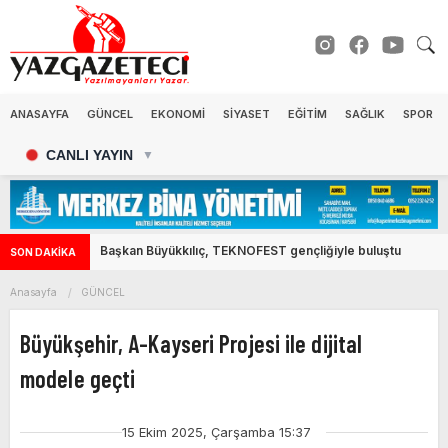
ANASAYFA
GÜNCEL
EKONOMİ
SİYASET
EĞİTİM
SAĞLIK
SPOR
CANLI YAYIN
▼
Başkan Büyükkılıç, TEKNOFEST gençliğiyle buluştu
SON DAKİKA
Anasayfa
GÜNCEL
Büyükşehir, A-Kayseri Projesi ile dijital
modele geçti
15 Ekim 2025, Çarşamba 15:37