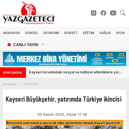
ANASAYFA
GÜNCEL
EKONOMİ
SİYASET
EĞİTİM
SAĞLIK
SPOR
CANLI YAYIN
▼
Kayseri kırsalındaki sosyal ve kültürel etkinliklere yol
SON DAKİKA
desteği
Anasayfa
EKONOMİ
Kayseri Büyükşehir, yatırımda Türkiye ikincisi
02 Kasım 2025, Pazar 17:36