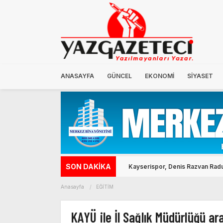
ANASAYFA
GÜNCEL
EKONOMİ
SİYASET
SON DAKİKA
Kayserispor, Denis Razvan Radu’
Anasayfa
EĞİTİM
KAYÜ ile İl Sağlık Müdürlüğü ara