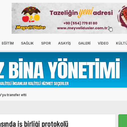
EĞİTİM
SAĞLIK
SPOR
ASAYİŞ
GALERİ
VİDEO
KÜLT
yu transfer etti
sında iş birliği protokolü