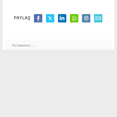
PAYLAŞ
GÖNDER
Büyükkılıç, yerel yönetim ve siyasi etik dersi
verdi