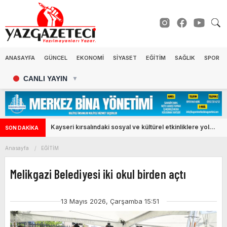
ANASAYFA
GÜNCEL
EKONOMİ
SİYASET
EĞİTİM
SAĞLIK
SPOR
CANLI YAYIN
▼
Kayseri kırsalındaki sosyal ve kültürel etkinliklere yol
SON DAKİKA
desteği
Anasayfa
EĞİTİM
Melikgazi Belediyesi iki okul birden açtı
13 Mayıs 2026, Çarşamba 15:51