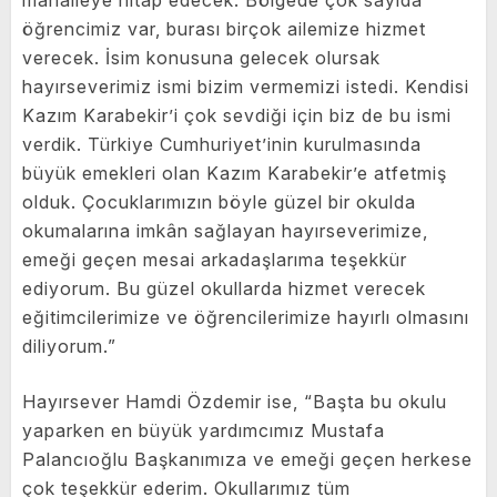
mahalleye hitap edecek. Bölgede çok sayıda
öğrencimiz var, burası birçok ailemize hizmet
verecek. İsim konusuna gelecek olursak
hayırseverimiz ismi bizim vermemizi istedi. Kendisi
Kazım Karabekir’i çok sevdiği için biz de bu ismi
verdik. Türkiye Cumhuriyet’inin kurulmasında
büyük emekleri olan Kazım Karabekir’e atfetmiş
olduk. Çocuklarımızın böyle güzel bir okulda
okumalarına imkân sağlayan hayırseverimize,
emeği geçen mesai arkadaşlarıma teşekkür
ediyorum. Bu güzel okullarda hizmet verecek
eğitimcilerimize ve öğrencilerimize hayırlı olmasını
diliyorum.”
Hayırsever Hamdi Özdemir ise, “Başta bu okulu
yaparken en büyük yardımcımız Mustafa
Palancıoğlu Başkanımıza ve emeği geçen herkese
çok teşekkür ederim. Okullarımız tüm