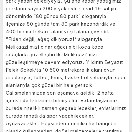
park yapan belediyeyiz. Şu ana kadar yaptığımız
parkların sayısı 300’e yaklaştı. Covid-19 salgın
döneminde “80 günde 80 park” sloganıyla
ilçemize 80 günde tam 80 park kazandırdık ve
400 bin metrekare alanı yeşil alana çevirdik.
“Fidan değil; ağaç dikiyoruz!” sloganıyla
Melikgazi’mizi çınar ağacı gibi koca koca
ağaçlarla güzelleştirdik. Melikgazi’mizi
güzelleştirmeye devam ediyoruz. Yıldırım Beyazıt
Felek Sokak’ta 10.500 metrekarelik alanı oyun
gruplarıyla, futbol, tenis, basketbol sahasıyla, spor
alanlarıyla çok güzel bir hale getirdik.
Çalışmalarımızda son aşamaya geldik, 2 hafta
içerisinde tamamen bitmiş olur. Vatandaşlarımız
burada nitelikli zaman geçirebilecekler, evlatlarımız
burada rahatlıkla spor yapabilecekler,
oynayacaklar. Hepsinden önemlisi herhangi bir
plastik kullanmadan, doğal malzemelerle yapılmış