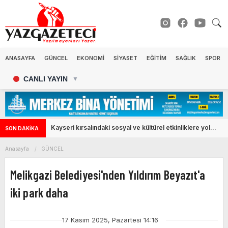
ANASAYFA
GÜNCEL
EKONOMİ
SİYASET
EĞİTİM
SAĞLIK
SPOR
CANLI YAYIN
▼
Kayseri kırsalındaki sosyal ve kültürel etkinliklere yol
SON DAKİKA
desteği
Anasayfa
GÜNCEL
Melikgazi Belediyesi'nden Yıldırım Beyazıt'a
iki park daha
17 Kasım 2025, Pazartesi 14:16