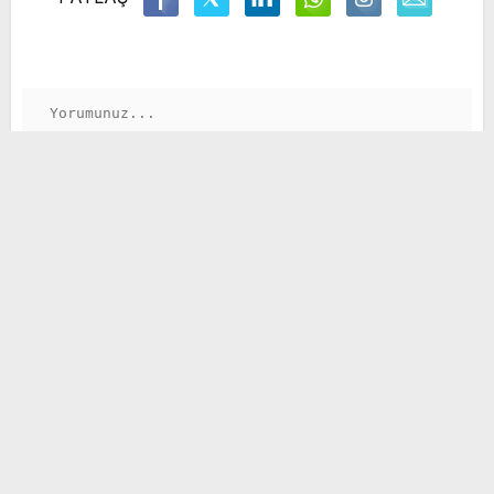
GÖNDER
Satranç Türkiye Kupası ödülleri sahiplerini
buldu