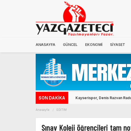
ANASAYFA
GÜNCEL
EKONOMİ
SİYASET
SON DAKİKA
Kayserispor, Denis Razvan Radu’
Anasayfa
EĞİTİM
Sınav Koleji öğrencileri tam not