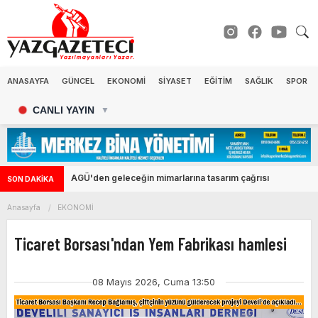
ANASAYFA
GÜNCEL
EKONOMİ
SİYASET
EĞİTİM
SAĞLIK
SPOR
CANLI YAYIN
▼
Kayserispor Başkanı Ali Çamlı: Yasak kalktı, hayırlı olsun
SON DAKİKA
Anasayfa
EKONOMİ
Ticaret Borsası'ndan Yem Fabrikası hamlesi
08 Mayıs 2026, Cuma 13:50