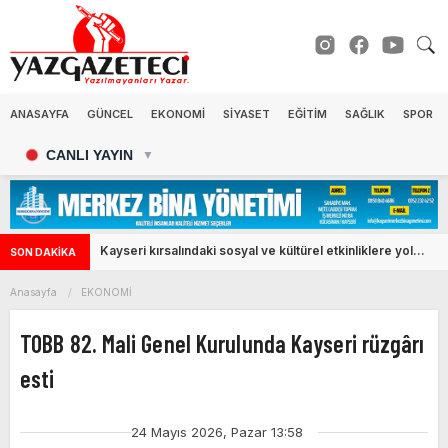
ANASAYFA
GÜNCEL
EKONOMİ
SİYASET
EĞİTİM
SAĞLIK
SPOR
CANLI YAYIN
▼
Recep Alemdar'ın adı Talas'taki parka verildi
SON DAKİKA
Anasayfa
EKONOMİ
TOBB 82. Mali Genel Kurulunda Kayseri rüzgârı
esti
24 Mayıs 2026, Pazar 13:58