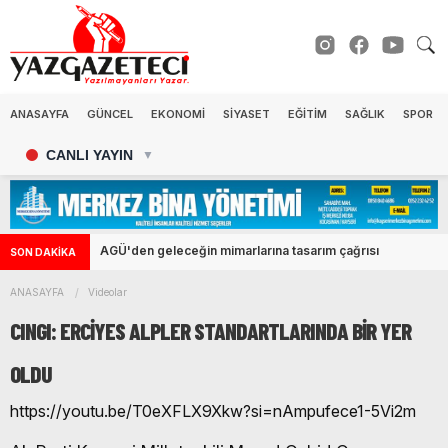
ANASAYFA
GÜNCEL
EKONOMİ
SİYASET
EĞİTİM
SAĞLIK
SPOR
CANLI YAYIN
▼
AGÜ'den geleceğin mimarlarına tasarım çağrısı
SON DAKİKA
ANASAYFA
Videolar
CINGI: ERCIYES ALPLER STANDARTLARINDA BIR YER
OLDU
https://youtu.be/T0eXFLX9Xkw?si=nAmpufece1-5Vi2m