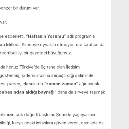
nzer bir durum var.
var.
e ezberletti. “
Haftanın Yorumu
” adlı programla
ara kilitledi. Kimseye eyvallah etmeyen öte taraftan da
ecrübeli iyi bir gazeteci büyüğümüz.
rda henüz Türkiye’de üç tane olan İletişim
ermiş, şiirlerin arasına serpiştirdiği satırlar ile
saj veren, ekranlarda “
zaman zaman
” ağır ancak
babasından aldığı bayrağı
” daha da zirveye taşımak
timizin çok değerli başkanı. Şehirde yaşayanların
abildiği, karşısındaki insanlara güven veren, camiada da