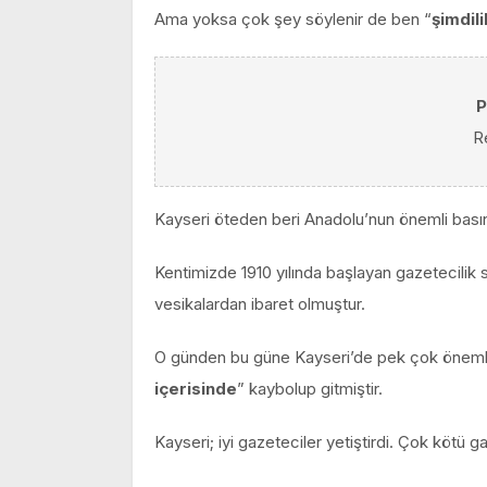
Ama yoksa çok şey söylenir de ben “
şimdili
P
R
Kayseri öteden beri Anadolu’nun önemli basın
Kentimizde 1910 yılında başlayan gazetecilik 
vesikalardan ibaret olmuştur.
O günden bu güne Kayseri’de pek çok önemli y
içerisinde
” kaybolup gitmiştir.
Kayseri; iyi gazeteciler yetiştirdi. Çok kötü g