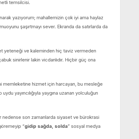
etli temsilcisi.
ınarak yazıyorum; mahallemizin çok iyi ama haylaz
kamuoyunu şaşırtmayı sever. Ekranda da satırlarda da
et yeteneği ve kaleminden hiç taviz vermeden
k sinirlenir lakin vicdanlıdır. Hiçbir güç ona
i memleketine hizmet için harcayan, bu mesleğe
p uydu yayıncılığıyla yaygına uzanan yolculuğun
 her nedense son zamanlarda siyaset ve bürokrasi
 göremeyip “
gidip sağda, solda
” sosyal medya