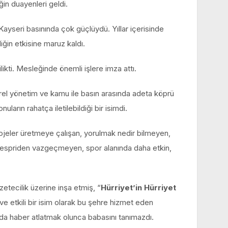
in duayenleri geldi.
ayseri basınında çok güçlüydü. Yıllar içerisinde
iğin etkisine maruz kaldı.
likti. Mesleğinde önemli işlere imza attı.
rel yönetim ve kamu ile basın arasında adeta köprü
ların rahatça iletilebildiği bir isimdi.
ojeler üretmeye çalışan, yorulmak nedir bilmeyen,
 espriden vazgeçmeyen, spor alanında daha etkin,
etecilik üzerine inşa etmiş, “
Hürriyet’in Hürriyet
e etkili bir isim olarak bu şehre hizmet eden
 da haber atlatmak olunca babasını tanımazdı.