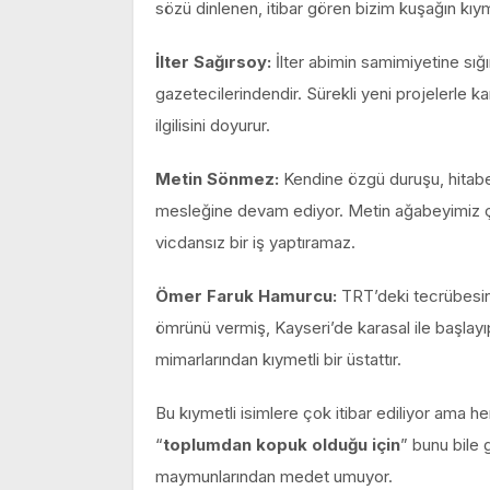
sözü dinlenen, itibar gören bizim kuşağın kıym
İlter Sağırsoy:
İlter abimin samimiyetine sığ
gazetecilerindendir. Sürekli yeni projelerle 
ilgilisini doyurur.
Metin Sönmez:
Kendine özgü duruşu, hitab
mesleğine devam ediyor. Metin ağabeyimiz çabu
vicdansız bir iş yaptıramaz.
Ömer Faruk Hamurcu:
TRT’deki tecrübesin
ömrünü vermiş, Kayseri’de karasal ile başlayı
mimarlarından kıymetli bir üstattır.
Bu kıymetli isimlere çok itibar ediliyor ama
“
toplumdan kopuk olduğu için
” bunu bile
maymunlarından medet umuyor.