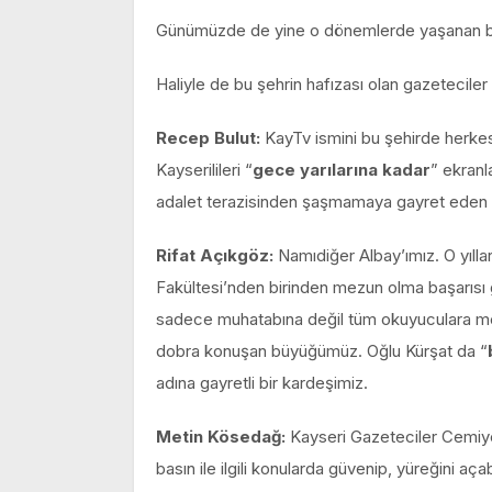
Günümüzde de yine o dönemlerde yaşanan be
Haliyle de bu şehrin hafızası olan gazeteciler 
Recep Bulut:
KayTv ismini bu şehirde herkes
Kayserilileri “
gece yarılarına kadar
” ekranl
adalet terazisinden şaşmamaya gayret eden t
Rifat Açıkgöz:
Namıdiğer Albay’ımız. O yılla
Fakültesi’nden birinden mezun olma başarısı göst
sadece muhatabına değil tüm okuyuculara me
dobra konuşan büyüğümüz. Oğlu Kürşat da “
adına gayretli bir kardeşimiz.
Metin Kösedağ:
Kayseri Gazeteciler Cemiye
basın ile ilgili konularda güvenip, yüreğini aç