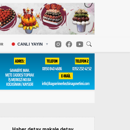
CANLI YAYIN
ÜR
▼
Haber detay makale detay