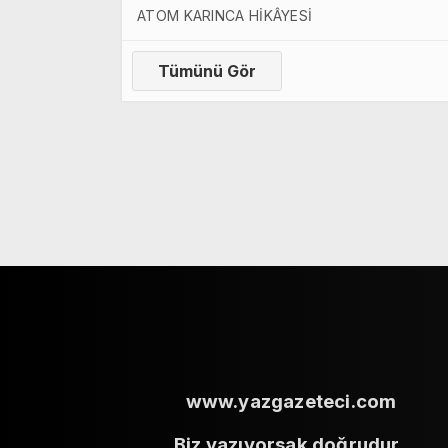
ATOM KARINCA HİKÂYESİ
Tümünü Gör
www.yazgazeteci.com
Biz yazıyorsak doğrudur.