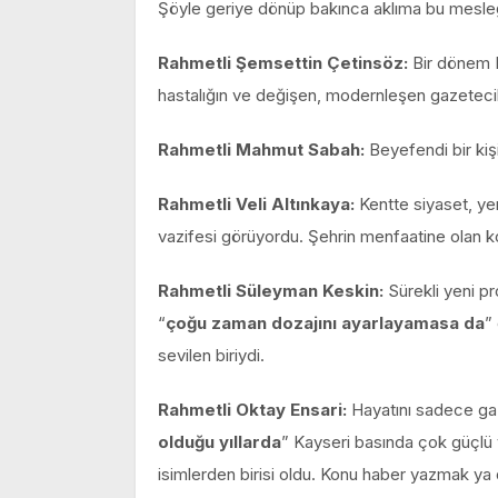
Şöyle geriye dönüp bakınca aklıma bu mesleğ
Rahmetli Şemsettin Çetinsöz:
Bir dönem K
hastalığın ve değişen, modernleşen gazetecil
Rahmetli Mahmut Sabah:
Beyefendi bir kişi
Rahmetli Veli Altınkaya:
Kentte siyaset, ye
vazifesi görüyordu. Şehrin menfaatine olan konu
Rahmetli Süleyman Keskin:
Sürekli yeni pr
“
çoğu zaman dozajını ayarlayamasa da
”
sevilen biriydi.
Rahmetli Oktay Ensari:
Hayatını sadece gaz
olduğu yıllarda
” Kayseri basında çok güçlü v
isimlerden birisi oldu. Konu haber yazmak ya