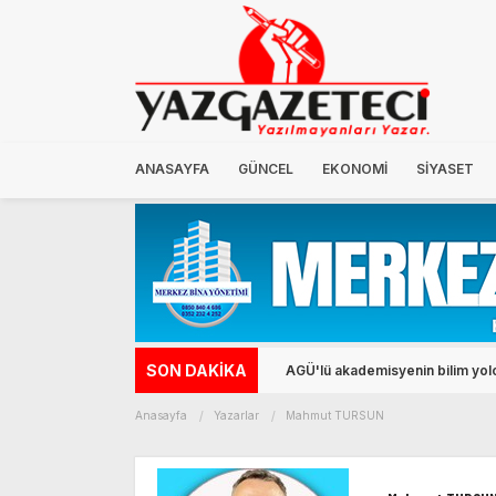
ANASAYFA
GÜNCEL
EKONOMİ
SİYASET
SON DAKİKA
Talas İnovasyon Merkezi TEKNO
Anasayfa
Yazarlar
Mahmut TURSUN