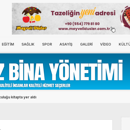
EĞİTİM
SAĞLIK
SPOR
ASAYİŞ
GALERİ
VİDEO
KÜLT
FEST'te tarih yazdı