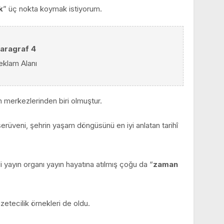
k
” üç nokta koymak istiyorum.
aragraf 4
eklam Alanı
 merkezlerinden biri olmuştur.
serüveni, şehrin yaşam döngüsünü en iyi anlatan tarihî
ayın organı yayın hayatına atılmış çoğu da “
zaman
azetecilik örnekleri de oldu.