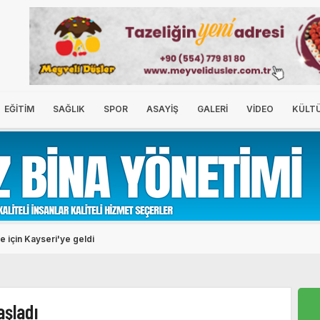
EĞİTİM
SAĞLIK
SPOR
ASAYİŞ
GALERİ
VİDEO
KÜLT
ne doğal gaz müjdesi
aşladı