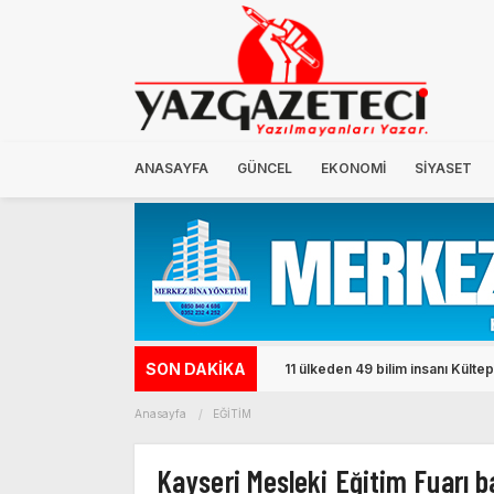
ANASAYFA
GÜNCEL
EKONOMİ
SİYASET
SON DAKİKA
Kocasinan'ın kırsal mahalleleri
Anasayfa
EĞİTİM
Kayseri Mesleki Eğitim Fuarı b