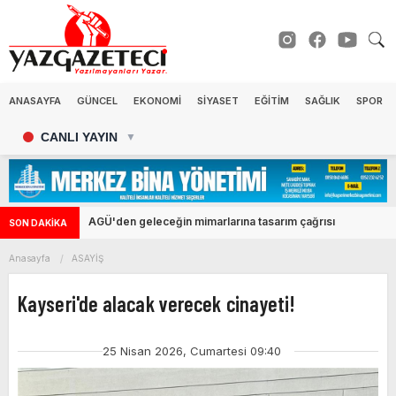
ANASAYFA
GÜNCEL
EKONOMİ
SİYASET
EĞİTİM
SAĞLIK
SPOR
CANLI YAYIN
▼
AGÜ'den geleceğin mimarlarına tasarım çağrısı
SON DAKİKA
Anasayfa
ASAYİŞ
Kayseri'de alacak verecek cinayeti!
25 Nisan 2026, Cumartesi 09:40