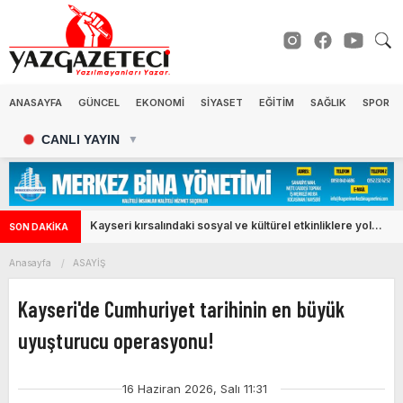
ANASAYFA
GÜNCEL
EKONOMİ
SİYASET
EĞİTİM
SAĞLIK
SPOR
CANLI YAYIN
▼
Kayseri kırsalındaki sosyal ve kültürel etkinliklere yol
SON DAKİKA
desteği
Anasayfa
ASAYİŞ
Kayseri'de Cumhuriyet tarihinin en büyük
uyuşturucu operasyonu!
16 Haziran 2026, Salı 11:31