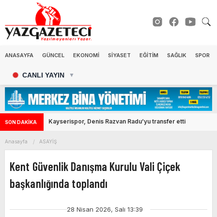
ANASAYFA
GÜNCEL
EKONOMİ
SİYASET
EĞİTİM
SAĞLIK
SPOR
CANLI YAYIN
▼
CHP, Kayseri'de Pınarbaşı'nı kaybetti
SON DAKİKA
Anasayfa
ASAYİŞ
Kent Güvenlik Danışma Kurulu Vali Çiçek
başkanlığında toplandı
28 Nisan 2026, Salı 13:39