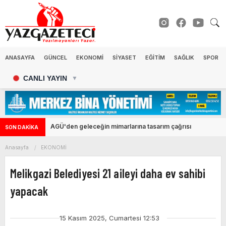
ANASAYFA
GÜNCEL
EKONOMİ
SİYASET
EĞİTİM
SAĞLIK
SPOR
CANLI YAYIN
▼
AGÜ'den geleceğin mimarlarına tasarım çağrısı
SON DAKİKA
Anasayfa
EKONOMİ
Melikgazi Belediyesi 21 aileyi daha ev sahibi
yapacak
15 Kasım 2025, Cumartesi 12:53