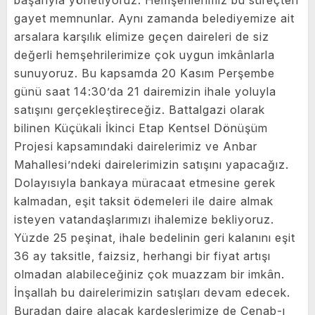
başarıyla yönetiyoruz. Hemşerilerimiz bu süreçten
gayet memnunlar. Aynı zamanda belediyemize ait
arsalara karşılık elimize geçen daireleri de siz
değerli hemşehrilerimize çok uygun imkânlarla
sunuyoruz. Bu kapsamda 20 Kasım Perşembe
günü saat 14:30’da 21 dairemizin ihale yoluyla
satışını gerçekleştireceğiz. Battalgazi olarak
bilinen Küçükali İkinci Etap Kentsel Dönüşüm
Projesi kapsamındaki dairelerimiz ve Anbar
Mahallesi’ndeki dairelerimizin satışını yapacağız.
Dolayısıyla bankaya müracaat etmesine gerek
kalmadan, eşit taksit ödemeleri ile daire almak
isteyen vatandaşlarımızı ihalemize bekliyoruz.
Yüzde 25 peşinat, ihale bedelinin geri kalanını eşit
36 ay taksitle, faizsiz, herhangi bir fiyat artışı
olmadan alabileceğiniz çok muazzam bir imkân.
İnşallah bu dairelerimizin satışları devam edecek.
Buradan daire alacak kardeşlerimize de Cenab-ı