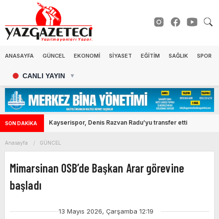
ANASAYFA
GÜNCEL
EKONOMİ
SİYASET
EĞİTİM
SAĞLIK
SPOR
CANLI YAYIN
▼
Kayserispor, Denis Razvan Radu’yu transfer etti
SON DAKİKA
Anasayfa
GÜNCEL
Mimarsinan OSB’de Başkan Arar görevine
başladı
13 Mayıs 2026, Çarşamba 12:19