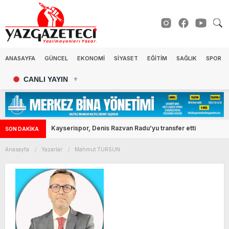
ANASAYFA
GÜNCEL
EKONOMİ
SİYASET
EĞİTİM
SAĞLIK
SPOR
CANLI YAYIN
▼
Kayserispor, Denis Razvan Radu’yu transfer etti
SON DAKİKA
Anasayfa
Yazarlar
Mahmut TURSUN