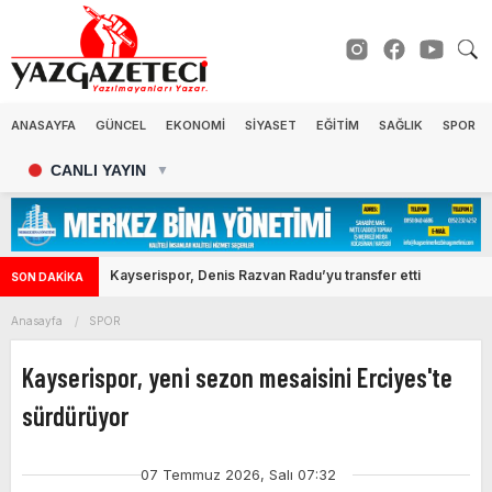
ANASAYFA
GÜNCEL
EKONOMİ
SİYASET
EĞİTİM
SAĞLIK
SPOR
CANLI YAYIN
▼
Kayserispor, Denis Razvan Radu’yu transfer etti
SON DAKİKA
Anasayfa
SPOR
Kayserispor, yeni sezon mesaisini Erciyes'te
sürdürüyor
07 Temmuz 2026, Salı 07:32