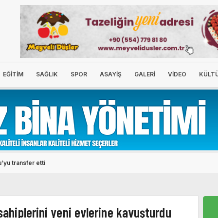
EĞİTİM
SAĞLIK
SPOR
ASAYİŞ
GALERİ
VİDEO
KÜLT
yu transfer etti
sahiplerini yeni evlerine kavuşturdu