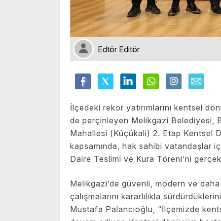
Edtör Editör
İlçedeki rekor yatırımlarını kentsel dön
de perçinleyen Melikgazi Belediyesi, 
Mahallesi (Küçükali) 2. Etap Kentsel
kapsamında, hak sahibi vatandaşlar i
Daire Teslimi ve Kura Töreni’ni gerçekl
Melikgazi’de güvenli, modern ve daha 
çalışmalarını kararlılıkla sürdürdükler
Mustafa Palancıoğlu, “İlçemizde kents