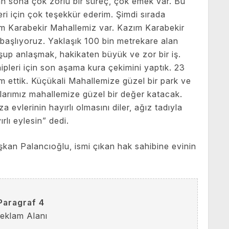
 sona çok zorlu bir süreç, çok emek var. Bu
i için çok teşekkür ederim. Şimdi sırada
zım Karabekir Mahallemiz var. Kazım Karabekir
başlıyoruz. Yaklaşık 100 bin metrekare alan
şup anlaşmak, hakikaten büyük ve zor bir iş.
leri için son aşama kura çekimini yaptık. 23
lim ettik. Küçükali Mahallemize güzel bir park ve
mlarımız mahallemize güzel bir değer katacak.
a evlerinin hayırlı olmasını diler, ağız tadıyla
rlı eylesin” dedi.
kan Palancıoğlu, ismi çıkan hak sahibine evinin
Paragraf 4
eklam Alanı