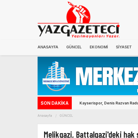
ANASAYFA
GÜNCEL
EKONOMİ
SİYASET
SON DAKİKA
Kayserispor, Denis Razvan Radu’
Anasayfa
GÜNCEL
Melikgazi, Battalgazi'deki hak 