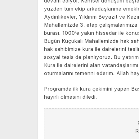
devam ediyor. Kentsel dönüşüm baştan
yüzden tüm ekip arkadaşlarıma emekler
Aydınlıkevler, Yıldırım Beyazıt ve Ka
Mahallemizde 3. etap çalışmalarımıza 
burası. 1000’e yakın hissedar ile konu
Bugün Küçükali Mahallemizde hak sahip
hak sahibimize kura ile dairelerini tes
sosyal tesis de planlıyoruz. Bu yatırı
Kura ile dairelerini alan vatandaşlarımız
oturmalarını temenni ederim. Allah hayı
Programda ilk kura çekimini yapan Baş
hayırlı olmasını diledi.
R